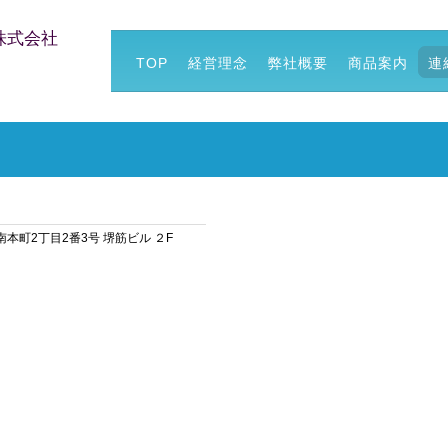
株式会社
TOP
経営理念
弊社概要
商品案内
連
区南本町2丁目2番3号 堺筋ビル ２F